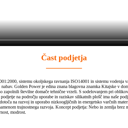
Čast podjetja
9001:2000, sistemu okoljskega ravnanja ISO14001 in sistemu vodenja va
u nabav. Golden Power je edina znana blagovna znamka Kitajske v domač
 so zapolnili številne domače tehnične vrzeli. S sodelovanjem pri obliko
 podjetje na področju uporabe in raziskav silikatnih plošč ima naše po
edotoča na razvoj in uporabo nizkoogljičnih in energetsko varčnih mate
 namenom trajnostnega razvoja. Koncept podjetja: Nebo in zemlja brez m
rnost, modrost.