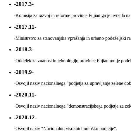
-2017.3-
·
Komisija za razvoj in reforme province Fujian ga je uvrstila n
-2017.11-
·
Ministrstvo za stanovanjska vprašanja in urbano-podeželjski r
-2018.3-
·
Oddelek za znanost in tehnologijo province Fujian mu je podel
-2019.9-
·
Osvojil naziv nacionalnega "podjetja za upravljanje zelene do
-2020.11-
·
Osvojil naziv nacionalnega "demonstracijskega podjetja za zele
-2020.12-
·
Osvojil naziv "Nacionalno visokotehnološko podjetje".