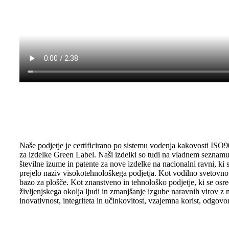
Naše podjetje je certificirano po sistemu vodenja kakovosti ISO
za izdelke Green Label. Naši izdelki so tudi na vladnem seznam
številne izume in patente za nove izdelke na nacionalni ravni, ki
prejelo naziv visokotehnološkega podjetja. Kot vodilno svetovno
bazo za plošče. Kot znanstveno in tehnološko podjetje, ki se osr
življenjskega okolja ljudi in zmanjšanje izgube naravnih virov z
inovativnost, integriteta in učinkovitost, vzajemna korist, odgovo