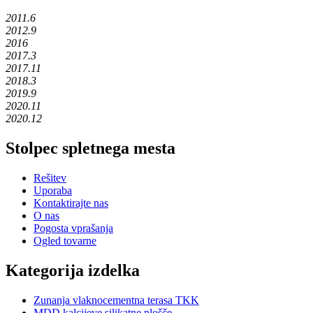
2011.6
2012.9
2016
2017.3
2017.11
2018.3
2019.9
2020.11
2020.12
Stolpec spletnega mesta
Rešitev
Uporaba
Kontaktirajte nas
O nas
Pogosta vprašanja
Ogled tovarne
Kategorija izdelka
Zunanja vlaknocementna terasa TKK
MDD kalcijeve silikatne plošče