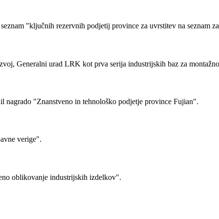
a seznam "ključnih rezervnih podjetij province za uvrstitev na seznam za
azvoj, Generalni urad LRK kot prva serija industrijskih baz za montažno
il nagrado "Znanstveno in tehnološko podjetje province Fujian".
bavne verige".
no oblikovanje industrijskih izdelkov".