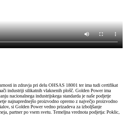
rnosti in zdravja pri delu OHSAS 18001 ter ima tudi certifikat
i industriji silikatnih vlaknenih plošč. Golden Power ima
vanju nacionalnega industrijskega standarda je naše podjetje
djetje najnaprednejšo proizvodno opremo z največjo proizvodno
rialov, si Golden Power vedno prizadeva za izboljšanje
eja, partner po vsem svetu. Temeljna vrednota podjetja: Poklic,