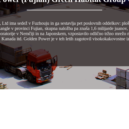
Ltd ima sedež v Fuzhouju in ga sestavlja pet poslovnih oddelkov: plošč
hangle v provinci Fujian, skupna naložba pa znaša 1,6 milijarde juanov,
boratorije v Nemčiji in na Japonskem, vzpostavilo odlično tržno mrežo 
, Kanada itd. Golden Power je v teh letih zagotovil visokokakovostne i