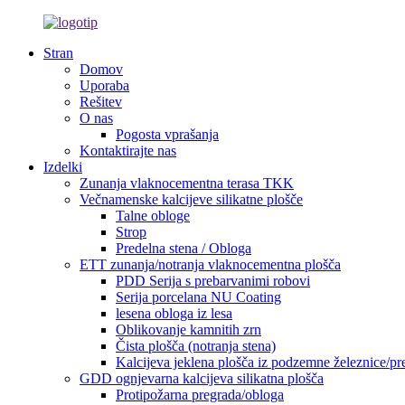
Stran
Domov
Uporaba
Rešitev
O nas
Pogosta vprašanja
Kontaktirajte nas
Izdelki
Zunanja vlaknocementna terasa TKK
Večnamenske kalcijeve silikatne plošče
Talne obloge
Strop
Predelna stena / Obloga
ETT zunanja/notranja vlaknocementna plošča
PDD Serija s prebarvanimi robovi
Serija porcelana NU Coating
lesena obloga iz lesa
Oblikovanje kamnitih zrn
Čista plošča (notranja stena)
Kalcijeva jeklena plošča iz podzemne železnice/pr
GDD ognjevarna kalcijeva silikatna plošča
Protipožarna pregrada/obloga