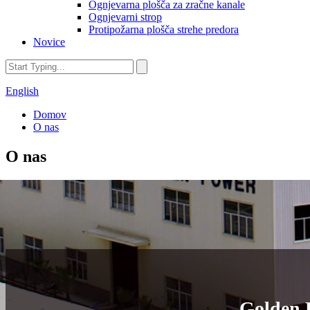
Ognjevarna plošča za zračne kanale
Ognjevarni strop
Protipožarna plošča strehe predora
Novice
English
Domov
O nas
O nas
Golden 