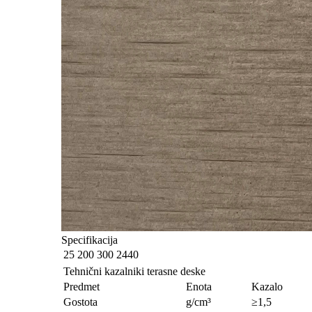
Specifikacija
25
200 300
2440
Tehnični kazalniki terasne deske
Predmet
Enota
Kazalo
Gostota
g/cm³
≥1,5