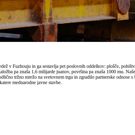
ž v Fuzhouju in ga sestavlja pet poslovnih oddelkov: plošče, pohištvo,
ožba pa znaša 1,6 milijarde juanov, površina pa znaša 1000 mu. Naše po
odlično tržno mrežo na svetovnem trgu in zgradilo partnerske odnose s 
ekatere mednarodne javne stavbe.