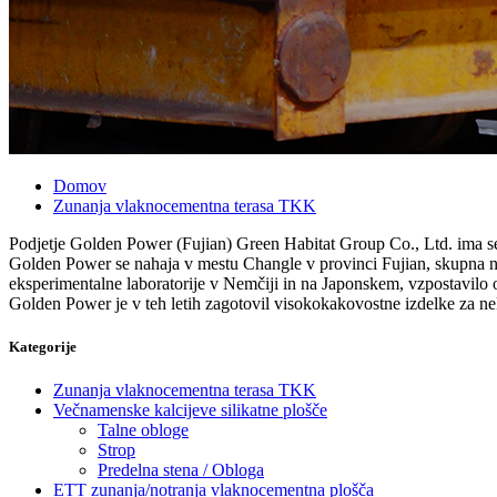
Domov
Zunanja vlaknocementna terasa TKK
Podjetje Golden Power (Fujian) Green Habitat Group Co., Ltd. ima sede
Golden Power se nahaja v mestu Changle v provinci Fujian, skupna nal
eksperimentalne laboratorije v Nemčiji in na Japonskem, vzpostavilo 
Golden Power je v teh letih zagotovil visokokakovostne izdelke za n
Kategorije
Zunanja vlaknocementna terasa TKK
Večnamenske kalcijeve silikatne plošče
Talne obloge
Strop
Predelna stena / Obloga
ETT zunanja/notranja vlaknocementna plošča