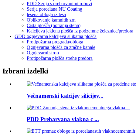
PDD Serija s prebarvanimi robovi
Serija porcelana NU Coating
lesena obloga iz lesa
Oblikovanje kamnitih zrn
Čista plošča (notranja stena)
Kalcijeva jeklena plošča iz podzemne železnice/predora
GDD ognjevarna kalcijeva silikatna plošča
Protipožarna pregrada/obloga
Ognjevarna plošča za zračne kanale
Ognjevarni strop
Protipožarna plošča strehe predora
Izbrani izdelki
Večnamenski kalcijev silicijev...
PDD Prebarvana vlakna c ...