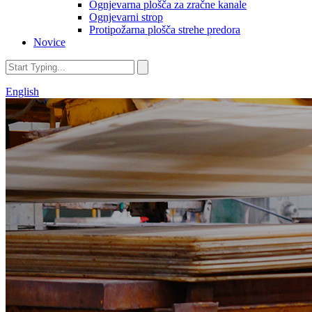
Ognjevarna plošča za zračne kanale
Ognjevarni strop
Protipožarna plošča strehe predora
Novice
English