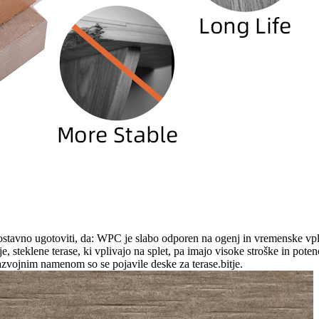
nostavno ugotoviti, da: WPC je slabo odporen na ogenj in vremenske vpliv
e, steklene terase, ki vplivajo na splet, pa imajo visoke stroške in pote
razvojnim namenom so se pojavile deske za terase.
bitje.