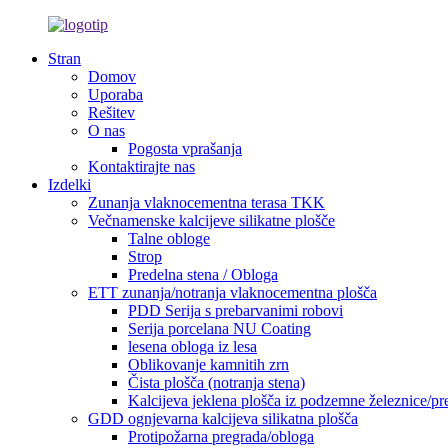
Stran
Domov
Uporaba
Rešitev
O nas
Pogosta vprašanja
Kontaktirajte nas
Izdelki
Zunanja vlaknocementna terasa TKK
Večnamenske kalcijeve silikatne plošče
Talne obloge
Strop
Predelna stena / Obloga
ETT zunanja/notranja vlaknocementna plošča
PDD Serija s prebarvanimi robovi
Serija porcelana NU Coating
lesena obloga iz lesa
Oblikovanje kamnitih zrn
Čista plošča (notranja stena)
Kalcijeva jeklena plošča iz podzemne železnice/pr
GDD ognjevarna kalcijeva silikatna plošča
Protipožarna pregrada/obloga